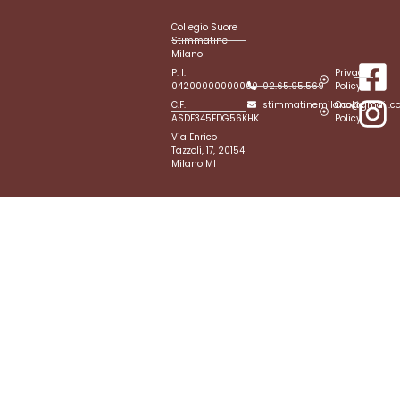
Collegio Suore
Stimmatine
Milano
P. I.
Privacy
04200000000000
02.65.95.569
Policy
C.F.
stimmatinemilano@gmail.c
Cookie
ASDF345FDG56KHK
Policy
Via Enrico
Tazzoli, 17, 20154
Milano MI